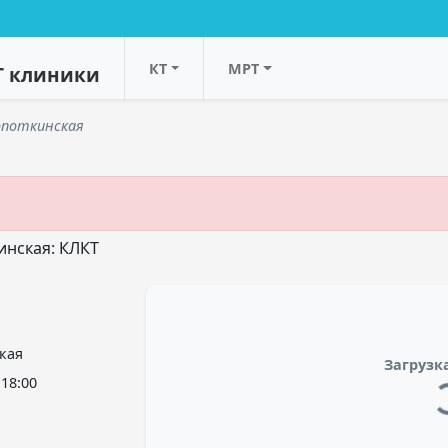
КТ
МРТ
Т клиники
опоткинская
инская: КЛКТ
кая
Загрузка
 18:00