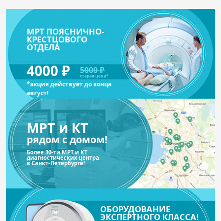
МРТ ПОЯСНИЧНО-
КРЕСТЦОВОГО
ОТДЕЛА
4000 ₽
5000 ₽
старая цена*
*акция действует до конца
август!
МРТ и КТ
рядом с домом!
Более 30-ти МРТ и КТ
диагностических центра
в Санкт-Петербурге!
ОБОРУДОВАНИЕ
ЭКСПЕРТНОГО КЛАССА!