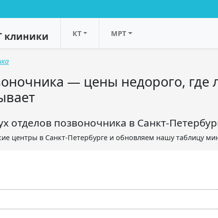
КТ
МРТ
Т клиники
ика
оночника — цены недорого, где л
ывает
ух отделов позвоночника в Санкт-Петербур
ие центры в Санкт-Петербурге и обновляем нашу таблицу ми