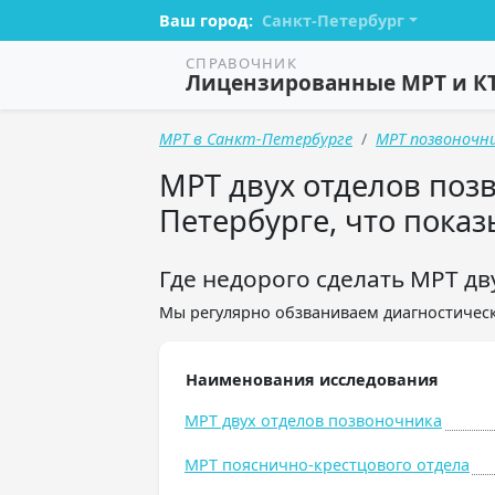
Ваш город:
Санкт-Петербург
СПРАВОЧНИК
Лицензированные МРТ и К
МРТ в Санкт-Петербурге
МРТ позвоночн
МРТ двух отделов позв
Петербурге, что показ
Где недорого сделать МРТ дв
Мы регулярно обзваниваем диагностическ
Наименования исследования
МРТ двух отделов позвоночника
МРТ пояснично-крестцового отдела