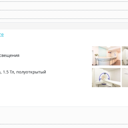
те
освещения
, 1.5 Тл, полуоткрытый