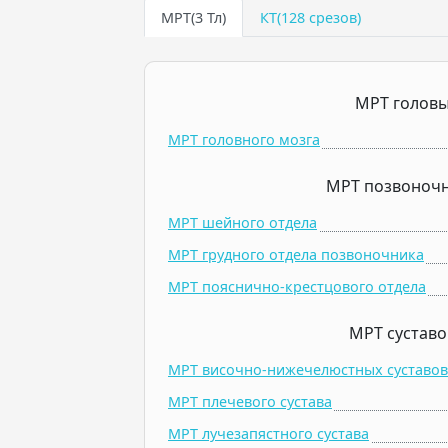
МРТ(3 Тл)
КТ(128 срезов)
МРТ голов
МРТ головного мозга
МРТ позвоноч
МРТ шейного отдела
МРТ грудного отдела позвоночника
МРТ пояснично-крестцового отдела
МРТ суставо
МРТ височно-нижечелюстных суставов 
МРТ плечевого сустава
МРТ лучезапястного сустава