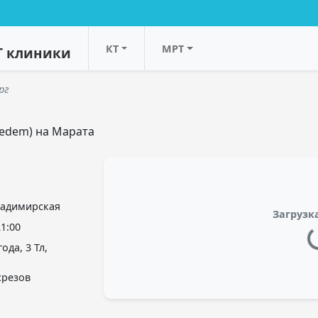
КТ
МРТ
Т клиники
рг
(Medem) на Марата
ладимирская
Загрузка
21:00
ода, 3 Тл,
 срезов