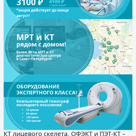
3100 ₽
4100 ₽
старая цена*
*акция действует до конца
август!
МРТ и КТ
рядом с домом!
Более 30-ти МРТ и КТ
диагностических центра
в Санкт-Петербурге!
ОБОРУДОВАНИЕ
ЭКСПЕРТНОГО КЛАССА!
Компьютерный томограф
последнего поколения:
16 срезов
64 среза
128 среза
160 срезов!
КТ лицевого скелета, ОФЭКТ и ПЭТ-КТ –