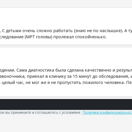
 С детьми очень сложно работать (знаю не по наслышке). А т
следование (МРТ головы) пролежал спокойненько.
дении. Сама диагностика была сделана качественно и результ
звоночника, приехал в клинику за 15 минут до обследования, и
 целый час, не мог же я не пропустить пожилого человека. П
ром вы принимаете и соглашаетесь с условиями
Политики конфиденциальнос