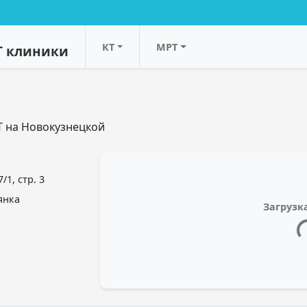
КТ
МРТ
Т клиники
Т на Новокузнецкой
1, стр. 3
янка
Загрузка