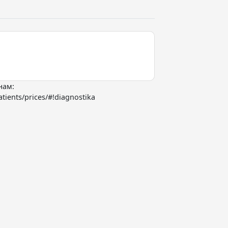
нам:
atients/prices/#!diagnostika