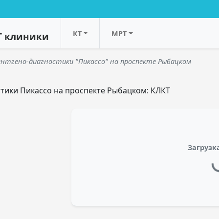
КТ
МРТ
Т клиники
нтгено-диагностики "Пикассо" на проспекте Рыбацком
тики Пикассо на проспекте Рыбацком: КЛКТ
Загрузка