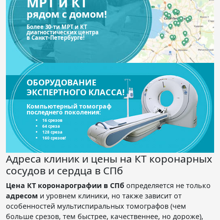
МРТ и КТ
рядом с домом!
Более 30-ти МРТ и КТ
диагностических центра
в Санкт-Петербурге!
ОБОРУДОВАНИЕ
ЭКСПЕРТНОГО КЛАССА!
Компьютерный томограф
последнего поколения:
16 срезов
64 среза
128 среза
160 срезов!
Адреса клиник и цены на КТ коронарных
сосудов и сердца в СПб
Цена КТ коронарографии в СПб
определяется не только
адресом
и уровнем клиники, но также зависит от
особенностей мультиспиральных томографов (чем
больше срезов, тем быстрее, качественнее, но дороже),