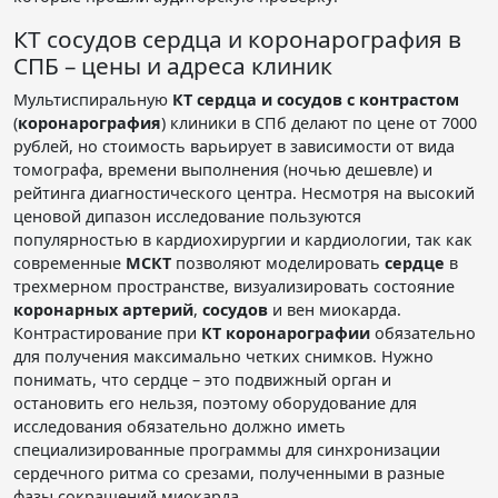
КТ сосудов сердца и коронарография в
СПБ – цены и адреса клиник
Мультиспиральную
КТ сердца и сосудов с контрастом
(
коронарография
) клиники в СПб делают по цене от 7000
рублей, но стоимость варьирует в зависимости от вида
томографа, времени выполнения (ночью дешевле) и
рейтинга диагностического центра. Несмотря на высокий
ценовой дипазон исследование пользуются
популярностью в кардиохирургии и кардиологии, так как
современные
МСКТ
позволяют моделировать
сердце
в
трехмерном пространстве, визуализировать состояние
коронарных артерий
,
сосудов
и вен миокарда.
Контрастирование при
КТ коронарографии
обязательно
для получения максимально четких снимков. Нужно
понимать, что сердце – это подвижный орган и
остановить его нельзя, поэтому оборудование для
исследования обязательно должно иметь
специализированные программы для синхронизации
сердечного ритма со срезами, полученными в разные
фазы сокращений миокарда.