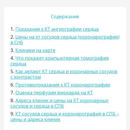
Содержание
1.
Показания к КТ ангиографии сердца
2.
Цены на кт сосудов сердца (коронарография)
в Спб
3.
Клиники на карте
4.
Что покажет компьютерная томография
сердца
5.
Как делают КТ сердца и коронарных сосудов
с контрастом
6.
Противопоказания к КТ коронарографии
7.
Оценка перфузии миокарда на КТ
8.
Адреса клиник и цены на КТ коронарных
сосудов и сердца в СПб
9.
КТ сосудов сердца и коронарография в СПБ –
цены и адреса клиник