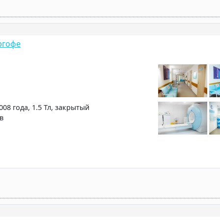
ргофе
08 года, 1.5 Тл, закрытый
ов