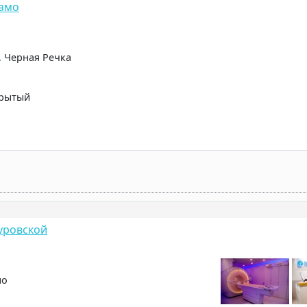
намо
, Черная Речка
крытый
уровской
но