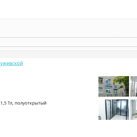
тужевской
,5 Тл, полуоткрытый