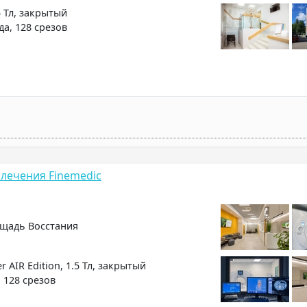
5 Тл, закрытый
ода, 128 срезов
лечения Finemedic
щадь Восстания
r AIR Edition, 1.5 Тл, закрытый
, 128 срезов