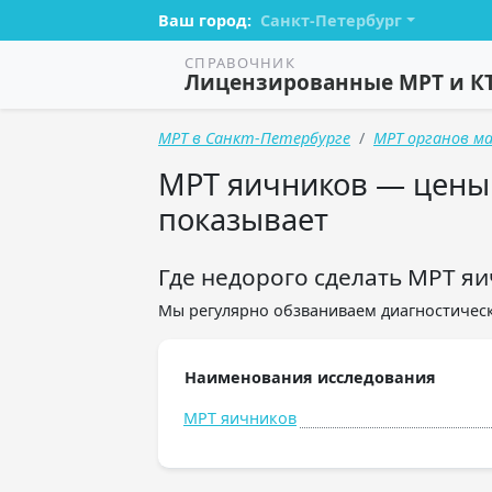
Ваш город:
Санкт-Петербург
СПРАВОЧНИК
Лицензированные МРТ и К
МРТ в Санкт-Петербурге
МРТ органов м
МРТ яичников — цены н
показывает
Где недорого сделать МРТ яи
Мы регулярно обзваниваем диагностическ
Наименования исследования
МРТ яичников