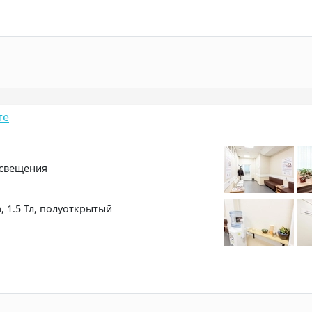
те
освещения
, 1.5 Тл, полуоткрытый