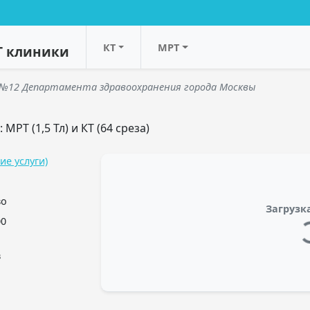
КТ
МРТ
Т клиники
а №12 Департамента здравоохранения города Москвы
РТ (1,5 Тл) и КТ (64 среза)
ие услуги)
во
Загрузка
00
в