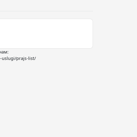
нам:
uslugi/prajs-list/