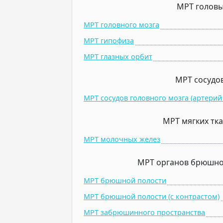
МРТ голов
МРТ головного мозга
МРТ гипофиза
МРТ глазных орбит
МРТ сосудо
МРТ сосудов головного мозга (артерий 
МРТ мягких тк
МРТ молочных желез
МРТ органов брюшно
МРТ брюшной полости
МРТ брюшной полости (c контрастом)
МРТ забрюшинного пространства