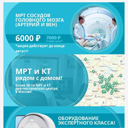
МРТ СОСУДОВ
ГОЛОВНОГО МОЗГА
(АРТЕРИЙ И ВЕН)
6000 ₽
7000 ₽
старая цена*
*акция действует до конца
август!
МРТ и КТ
рядом с домом!
Более 30-ти МРТ и КТ
диагностических центра
в Москве!
ОБОРУДОВАНИЕ
ЭКСПЕРТНОГО КЛАССА!