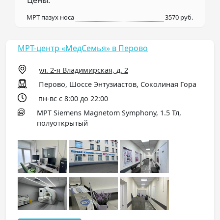
Цены:
МРТ пазух носа
3570 руб.
МРТ-центр «МедСемья» в Перово
ул. 2-я Владимирская, д. 2
Перово, Шоссе Энтузиастов, Соколиная Гора
пн-вс с 8:00 до 22:00
МРТ Siemens Magnetom Symphony, 1.5 Тл,
полуоткрытый